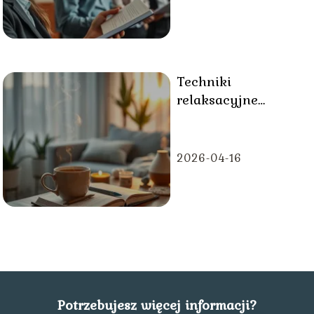
Techniki
relaksacyjne
pomagające
zredukować stres
po pracy
2026-04-16
Potrzebujesz więcej informacji?